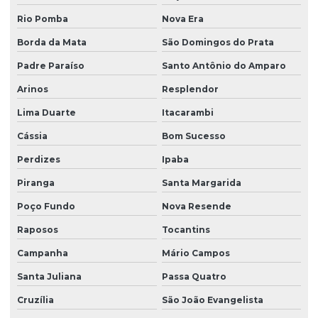
Rio Pomba
Nova Era
Borda da Mata
São Domingos do Prata
Padre Paraíso
Santo Antônio do Amparo
Arinos
Resplendor
Lima Duarte
Itacarambi
Cássia
Bom Sucesso
Perdizes
Ipaba
Piranga
Santa Margarida
Poço Fundo
Nova Resende
Raposos
Tocantins
Campanha
Mário Campos
Santa Juliana
Passa Quatro
Cruzília
São João Evangelista