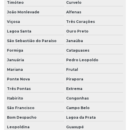
Timóteo
Curvelo
João Monlevade
Alfenas
Viçosa
Três Corações
Lagoa Santa
Ouro Preto
São Sebastião do Paraíso
Janaúba
Formiga
Cataguases
Januária
Pedro Leopoldo
Mariana
Frutal
Ponte Nova
Pirapora
Três Pontas
Extrema
Itabirito
Congonhas
São Francisco
Campo Belo
Bom Despacho
Lagoa da Prata
Leopoldina
Guaxupé