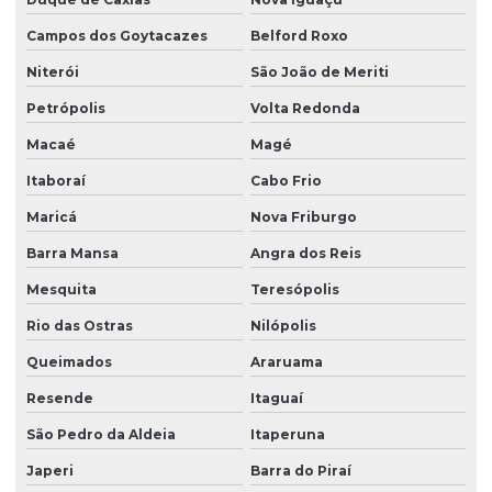
Campos dos Goytacazes
Belford Roxo
Niterói
São João de Meriti
Petrópolis
Volta Redonda
Macaé
Magé
Itaboraí
Cabo Frio
Maricá
Nova Friburgo
Barra Mansa
Angra dos Reis
Mesquita
Teresópolis
Rio das Ostras
Nilópolis
Queimados
Araruama
Resende
Itaguaí
São Pedro da Aldeia
Itaperuna
Japeri
Barra do Piraí