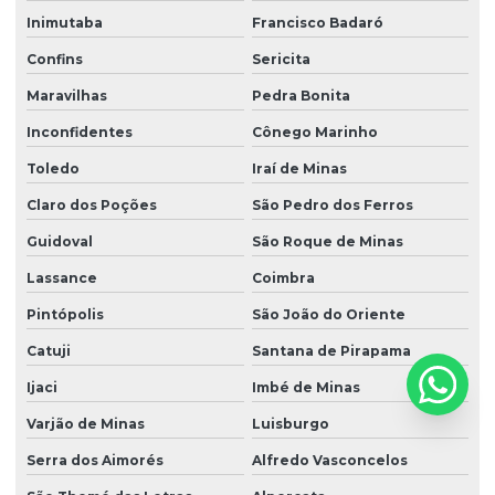
Inimutaba
Francisco Badaró
Confins
Sericita
Maravilhas
Pedra Bonita
Inconfidentes
Cônego Marinho
Toledo
Iraí de Minas
Claro dos Poções
São Pedro dos Ferros
Guidoval
São Roque de Minas
Lassance
Coimbra
Pintópolis
São João do Oriente
Catuji
Santana de Pirapama
Ijaci
Imbé de Minas
Varjão de Minas
Luisburgo
Serra dos Aimorés
Alfredo Vasconcelos