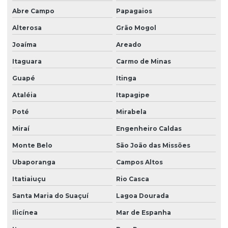
Abre Campo
Papagaios
Alterosa
Grão Mogol
Joaíma
Areado
Itaguara
Carmo de Minas
Guapé
Itinga
Ataléia
Itapagipe
Poté
Mirabela
Miraí
Engenheiro Caldas
Monte Belo
São João das Missões
Ubaporanga
Campos Altos
Itatiaiuçu
Rio Casca
Santa Maria do Suaçuí
Lagoa Dourada
Ilicínea
Mar de Espanha