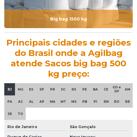
Big bag 1500 kg
Principais cidades e regiões
do Brasil onde a Agilbag
atende Sacos big bag 500
kg preço:
GO e
RJ
MG
ES
SP
PR
SC
RS
PE
BA
CE
AM
DF
PA
AC
AL
AP
MA
MT
MS
PB
PI
RN
RO
RR
SE
TO
Rio de Janeiro
São Gonçalo
Duque de Caxias
Nova Iguaçu