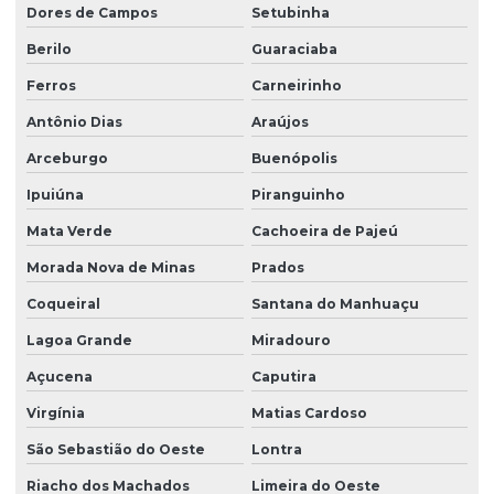
Dores de Campos
Setubinha
Berilo
Guaraciaba
Ferros
Carneirinho
Antônio Dias
Araújos
Arceburgo
Buenópolis
Ipuiúna
Piranguinho
Mata Verde
Cachoeira de Pajeú
Morada Nova de Minas
Prados
Coqueiral
Santana do Manhuaçu
Lagoa Grande
Miradouro
Açucena
Caputira
Virgínia
Matias Cardoso
São Sebastião do Oeste
Lontra
Riacho dos Machados
Limeira do Oeste