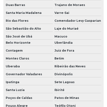
Duas Barras
Trajano de Moraes
Santa Maria Madalena
Varre-Sai
Rio das Flores
Comendador Levy Gasparian
São Sebastião do Alto
Laje do Muriaé
São José de Ubá
Macuco
Belo Horizonte
Uberlândia
Contagem
Juiz de Fora
Montes Claros
Betim
Uberaba
Ribeirão das Neves
Governador Valadares
Divinópolis
Ipatinga
Sete Lagoas
Santa Luzia
Ibirité
Poços de Caldas
Patos de Minas
Pouso Alegre
Teófilo Otoni