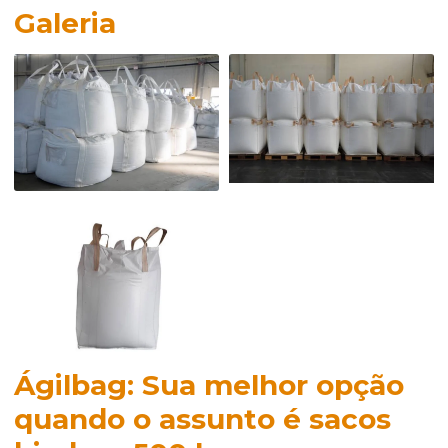
Galeria
Ágilbag: Sua melhor opção
quando o assunto é
sacos