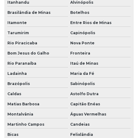
Itanhandu
Alvinópolis
Brasilândia de Minas
Botelhos
Itamonte
Entre Rios de Minas
Tarumirim
Capinópolis
Rio Piracicaba
Nova Ponte
Bom Jesus do Galho
Fronteira
Rio Paranaíba
Itaú de Minas
Ladainha
Maria da Fé
Brazópolis
Sabinópolis
Caldas
Astolfo Dutra
Matias Barbosa
Capitão Enéas
Montalvânia
Águas Vermelhas
Martinho Campos
Candeias
Bicas
Felixlândia