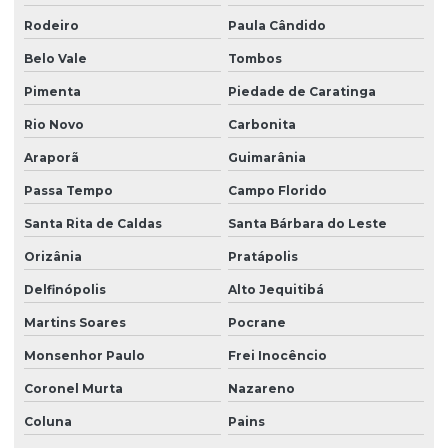
Rodeiro
Paula Cândido
Belo Vale
Tombos
Pimenta
Piedade de Caratinga
Rio Novo
Carbonita
Araporã
Guimarânia
Passa Tempo
Campo Florido
Santa Rita de Caldas
Santa Bárbara do Leste
Orizânia
Pratápolis
Delfinópolis
Alto Jequitibá
Martins Soares
Pocrane
Monsenhor Paulo
Frei Inocêncio
Coronel Murta
Nazareno
Coluna
Pains