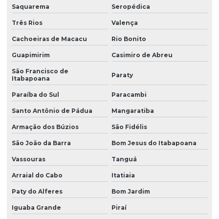
Saquarema
Seropédica
Três Rios
Valença
Cachoeiras de Macacu
Rio Bonito
Guapimirim
Casimiro de Abreu
São Francisco de
Paraty
Itabapoana
Paraíba do Sul
Paracambi
Santo Antônio de Pádua
Mangaratiba
Armação dos Búzios
São Fidélis
São João da Barra
Bom Jesus do Itabapoana
Vassouras
Tanguá
Arraial do Cabo
Itatiaia
Paty do Alferes
Bom Jardim
Iguaba Grande
Piraí