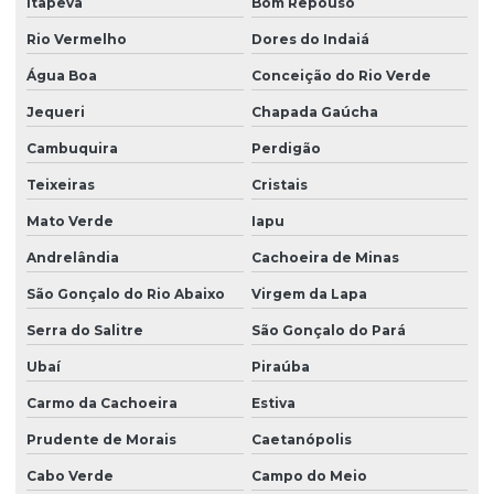
Itapeva
Bom Repouso
Rio Vermelho
Dores do Indaiá
Água Boa
Conceição do Rio Verde
Jequeri
Chapada Gaúcha
Cambuquira
Perdigão
Teixeiras
Cristais
Mato Verde
Iapu
Andrelândia
Cachoeira de Minas
São Gonçalo do Rio Abaixo
Virgem da Lapa
Serra do Salitre
São Gonçalo do Pará
Ubaí
Piraúba
Carmo da Cachoeira
Estiva
Prudente de Morais
Caetanópolis
Cabo Verde
Campo do Meio