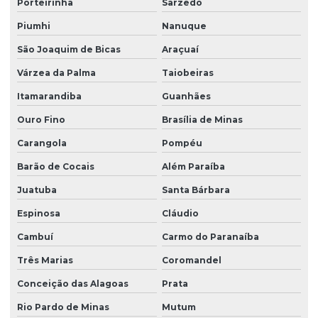
Porteirinha
Sarzedo
Piumhi
Nanuque
São Joaquim de Bicas
Araçuaí
Várzea da Palma
Taiobeiras
Itamarandiba
Guanhães
Ouro Fino
Brasília de Minas
Carangola
Pompéu
Barão de Cocais
Além Paraíba
Juatuba
Santa Bárbara
Espinosa
Cláudio
Cambuí
Carmo do Paranaíba
Três Marias
Coromandel
Conceição das Alagoas
Prata
Rio Pardo de Minas
Mutum