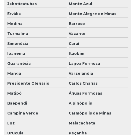
Jaboticatubas
Monte Azul
Ervália
Monte Alegre de Minas
Medina
Barroso
Turmalina
Vazante
Simonésia
Caraí
Ipanema
Itaobim
Guaranésia
Lagoa Formosa
Manga
Varzelândia
Presidente Olegário
Carlos Chagas
Matipó
Águas Formosas
Baependi
Alpinópolis
Campina Verde
Carmópolis de Minas
Luz
Malacacheta
Urucuia
Peçanha