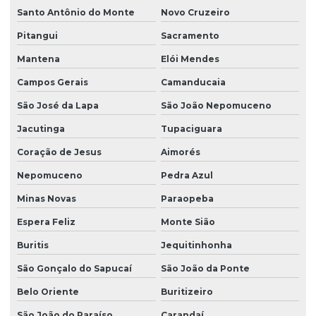
Santo Antônio do Monte
Novo Cruzeiro
Pitangui
Sacramento
Mantena
Elói Mendes
Campos Gerais
Camanducaia
São José da Lapa
São João Nepomuceno
Jacutinga
Tupaciguara
Coração de Jesus
Aimorés
Nepomuceno
Pedra Azul
Minas Novas
Paraopeba
Espera Feliz
Monte Sião
Buritis
Jequitinhonha
São Gonçalo do Sapucaí
São João da Ponte
Belo Oriente
Buritizeiro
São João do Paraíso
Carandaí