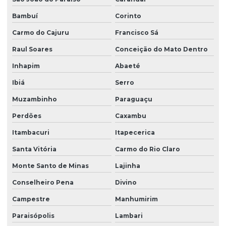
Bambuí
Corinto
Carmo do Cajuru
Francisco Sá
Raul Soares
Conceição do Mato Dentro
Inhapim
Abaeté
Ibiá
Serro
Muzambinho
Paraguaçu
Perdões
Caxambu
Itambacuri
Itapecerica
Santa Vitória
Carmo do Rio Claro
Monte Santo de Minas
Lajinha
Conselheiro Pena
Divino
Campestre
Manhumirim
Paraisópolis
Lambari