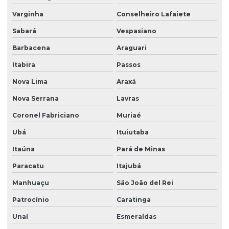
Varginha
Conselheiro Lafaiete
Sabará
Vespasiano
Barbacena
Araguari
Itabira
Passos
Nova Lima
Araxá
Nova Serrana
Lavras
Coronel Fabriciano
Muriaé
Ubá
Ituiutaba
Itaúna
Pará de Minas
Paracatu
Itajubá
Manhuaçu
São João del Rei
Patrocínio
Caratinga
Unaí
Esmeraldas