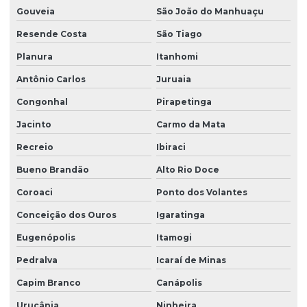
Gouveia
São João do Manhuaçu
Resende Costa
São Tiago
Planura
Itanhomi
Antônio Carlos
Juruaia
Congonhal
Pirapetinga
Jacinto
Carmo da Mata
Recreio
Ibiraci
Bueno Brandão
Alto Rio Doce
Coroaci
Ponto dos Volantes
Conceição dos Ouros
Igaratinga
Eugenópolis
Itamogi
Pedralva
Icaraí de Minas
Capim Branco
Canápolis
Urucânia
Ninheira