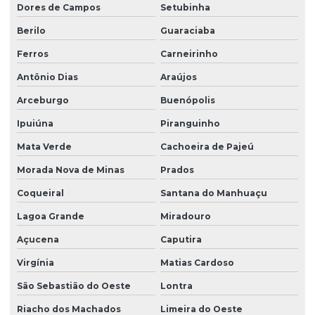
Dores de Campos
Setubinha
Berilo
Guaraciaba
Ferros
Carneirinho
Antônio Dias
Araújos
Arceburgo
Buenópolis
Ipuiúna
Piranguinho
Mata Verde
Cachoeira de Pajeú
Morada Nova de Minas
Prados
Coqueiral
Santana do Manhuaçu
Lagoa Grande
Miradouro
Açucena
Caputira
Virgínia
Matias Cardoso
São Sebastião do Oeste
Lontra
Riacho dos Machados
Limeira do Oeste