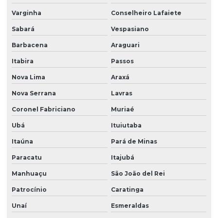
Varginha
Conselheiro Lafaiete
Sabará
Vespasiano
Barbacena
Araguari
Itabira
Passos
Nova Lima
Araxá
Nova Serrana
Lavras
Coronel Fabriciano
Muriaé
Ubá
Ituiutaba
Itaúna
Pará de Minas
Paracatu
Itajubá
Manhuaçu
São João del Rei
Patrocínio
Caratinga
Unaí
Esmeraldas