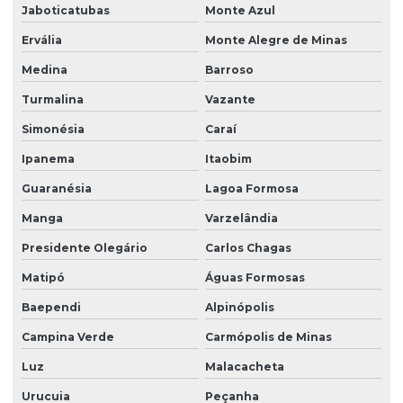
Jaboticatubas
Monte Azul
Ervália
Monte Alegre de Minas
Medina
Barroso
Turmalina
Vazante
Simonésia
Caraí
Ipanema
Itaobim
Guaranésia
Lagoa Formosa
Manga
Varzelândia
Presidente Olegário
Carlos Chagas
Matipó
Águas Formosas
Baependi
Alpinópolis
Campina Verde
Carmópolis de Minas
Luz
Malacacheta
Urucuia
Peçanha