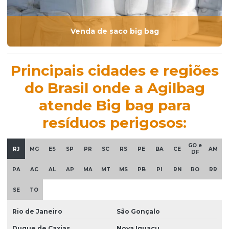
Venda de saco big bag
Principais cidades e regiões
do Brasil onde a Agilbag
atende Big bag para
resíduos perigosos:
GO e
RJ
MG
ES
SP
PR
SC
RS
PE
BA
CE
AM
DF
PA
AC
AL
AP
MA
MT
MS
PB
PI
RN
RO
RR
SE
TO
Rio de Janeiro
São Gonçalo
Duque de Caxias
Nova Iguaçu