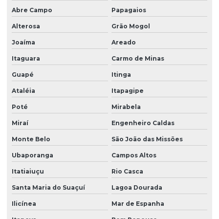
Abre Campo
Papagaios
Alterosa
Grão Mogol
Joaíma
Areado
Itaguara
Carmo de Minas
Guapé
Itinga
Ataléia
Itapagipe
Poté
Mirabela
Miraí
Engenheiro Caldas
Monte Belo
São João das Missões
Ubaporanga
Campos Altos
Itatiaiuçu
Rio Casca
Santa Maria do Suaçuí
Lagoa Dourada
Ilicínea
Mar de Espanha