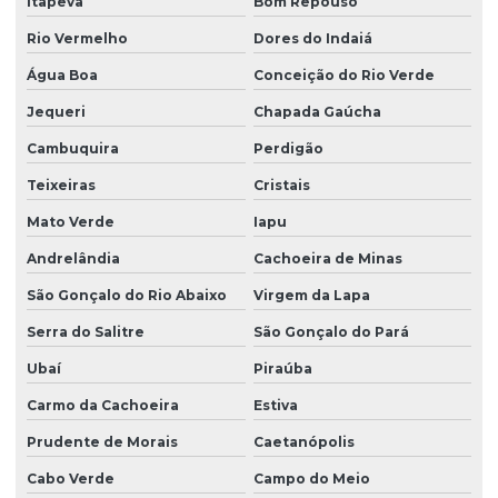
Itapeva
Bom Repouso
Rio Vermelho
Dores do Indaiá
Água Boa
Conceição do Rio Verde
Jequeri
Chapada Gaúcha
Cambuquira
Perdigão
Teixeiras
Cristais
Mato Verde
Iapu
Andrelândia
Cachoeira de Minas
São Gonçalo do Rio Abaixo
Virgem da Lapa
Serra do Salitre
São Gonçalo do Pará
Ubaí
Piraúba
Carmo da Cachoeira
Estiva
Prudente de Morais
Caetanópolis
Cabo Verde
Campo do Meio