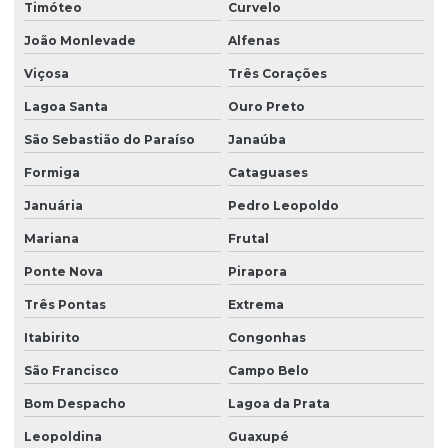
Timóteo
Curvelo
João Monlevade
Alfenas
Viçosa
Três Corações
Lagoa Santa
Ouro Preto
São Sebastião do Paraíso
Janaúba
Formiga
Cataguases
Januária
Pedro Leopoldo
Mariana
Frutal
Ponte Nova
Pirapora
Três Pontas
Extrema
Itabirito
Congonhas
São Francisco
Campo Belo
Bom Despacho
Lagoa da Prata
Leopoldina
Guaxupé