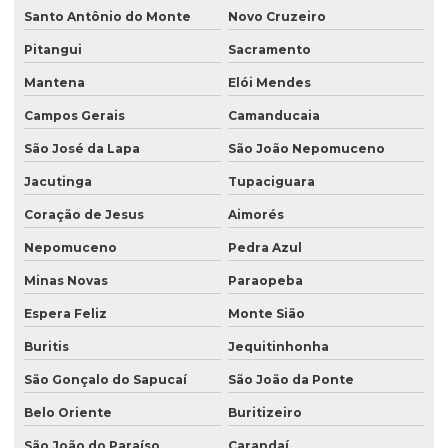
Santo Antônio do Monte
Novo Cruzeiro
Pitangui
Sacramento
Mantena
Elói Mendes
Campos Gerais
Camanducaia
São José da Lapa
São João Nepomuceno
Jacutinga
Tupaciguara
Coração de Jesus
Aimorés
Nepomuceno
Pedra Azul
Minas Novas
Paraopeba
Espera Feliz
Monte Sião
Buritis
Jequitinhonha
São Gonçalo do Sapucaí
São João da Ponte
Belo Oriente
Buritizeiro
São João do Paraíso
Carandaí