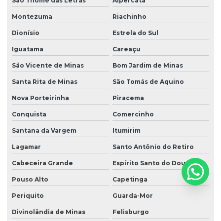
São Thomé das Letras
Alpercata
Montezuma
Riachinho
Dionísio
Estrela do Sul
Iguatama
Careaçu
São Vicente de Minas
Bom Jardim de Minas
Santa Rita de Minas
São Tomás de Aquino
Nova Porteirinha
Piracema
Conquista
Comercinho
Santana da Vargem
Itumirim
Lagamar
Santo Antônio do Retiro
Cabeceira Grande
Espírito Santo do Dourado
Pouso Alto
Capetinga
Periquito
Guarda-Mor
Divinolândia de Minas
Felisburgo