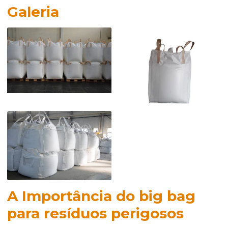
Galeria
A Importância do
big bag
para resíduos perigosos