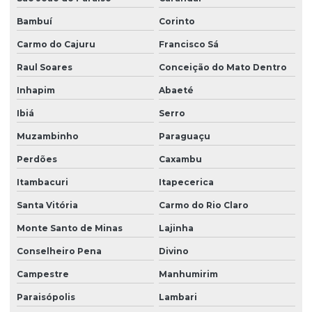
Bambuí
Corinto
Carmo do Cajuru
Francisco Sá
Raul Soares
Conceição do Mato Dentro
Inhapim
Abaeté
Ibiá
Serro
Muzambinho
Paraguaçu
Perdões
Caxambu
Itambacuri
Itapecerica
Santa Vitória
Carmo do Rio Claro
Monte Santo de Minas
Lajinha
Conselheiro Pena
Divino
Campestre
Manhumirim
Paraisópolis
Lambari