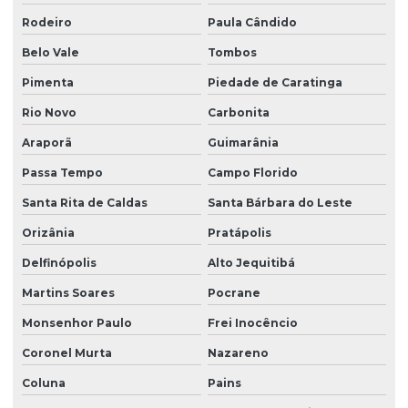
Rodeiro
Paula Cândido
Belo Vale
Tombos
Pimenta
Piedade de Caratinga
Rio Novo
Carbonita
Araporã
Guimarânia
Passa Tempo
Campo Florido
Santa Rita de Caldas
Santa Bárbara do Leste
Orizânia
Pratápolis
Delfinópolis
Alto Jequitibá
Martins Soares
Pocrane
Monsenhor Paulo
Frei Inocêncio
Coronel Murta
Nazareno
Coluna
Pains