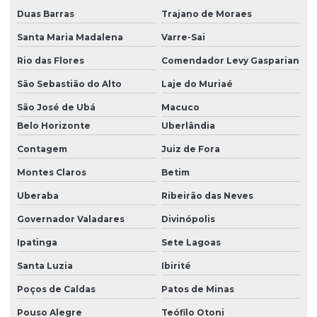
Duas Barras
Trajano de Moraes
Santa Maria Madalena
Varre-Sai
Rio das Flores
Comendador Levy Gasparian
São Sebastião do Alto
Laje do Muriaé
São José de Ubá
Macuco
Belo Horizonte
Uberlândia
Contagem
Juiz de Fora
Montes Claros
Betim
Uberaba
Ribeirão das Neves
Governador Valadares
Divinópolis
Ipatinga
Sete Lagoas
Santa Luzia
Ibirité
Poços de Caldas
Patos de Minas
Pouso Alegre
Teófilo Otoni