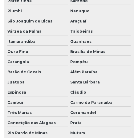
Porteirinha
Sarzedo
Piumhi
Nanuque
São Joaquim de Bicas
Araçuaí
Várzea da Palma
Taiobeiras
Itamarandiba
Guanhães
Ouro Fino
Brasília de Minas
Carangola
Pompéu
Barão de Cocais
Além Paraíba
Juatuba
Santa Bárbara
Espinosa
Cláudio
Cambuí
Carmo do Paranaíba
Três Marias
Coromandel
Conceição das Alagoas
Prata
Rio Pardo de Minas
Mutum