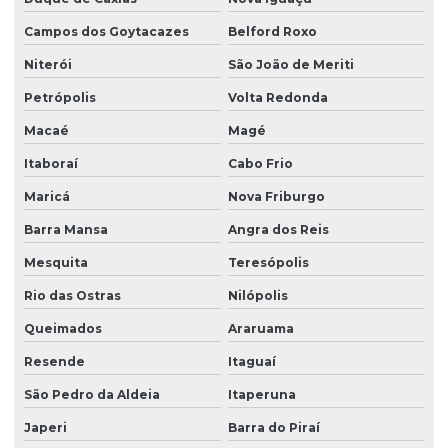
Campos dos Goytacazes
Belford Roxo
Niterói
São João de Meriti
Petrópolis
Volta Redonda
Macaé
Magé
Itaboraí
Cabo Frio
Maricá
Nova Friburgo
Barra Mansa
Angra dos Reis
Mesquita
Teresópolis
Rio das Ostras
Nilópolis
Queimados
Araruama
Resende
Itaguaí
São Pedro da Aldeia
Itaperuna
Japeri
Barra do Piraí