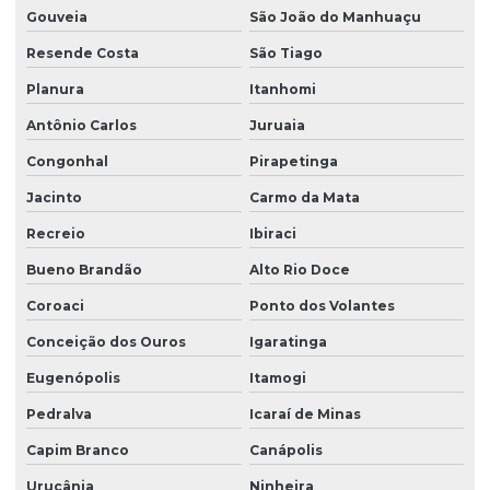
Gouveia
São João do Manhuaçu
Resende Costa
São Tiago
Planura
Itanhomi
Antônio Carlos
Juruaia
Congonhal
Pirapetinga
Jacinto
Carmo da Mata
Recreio
Ibiraci
Bueno Brandão
Alto Rio Doce
Coroaci
Ponto dos Volantes
Conceição dos Ouros
Igaratinga
Eugenópolis
Itamogi
Pedralva
Icaraí de Minas
Capim Branco
Canápolis
Urucânia
Ninheira