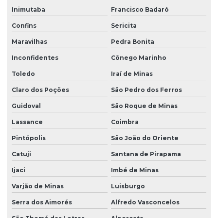
Inimutaba
Francisco Badaró
Confins
Sericita
Maravilhas
Pedra Bonita
Inconfidentes
Cônego Marinho
Toledo
Iraí de Minas
Claro dos Poções
São Pedro dos Ferros
Guidoval
São Roque de Minas
Lassance
Coimbra
Pintópolis
São João do Oriente
Catuji
Santana de Pirapama
Ijaci
Imbé de Minas
Varjão de Minas
Luisburgo
Serra dos Aimorés
Alfredo Vasconcelos