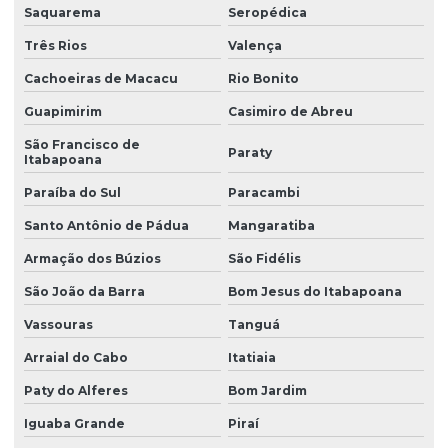
Saquarema
Seropédica
Três Rios
Valença
Cachoeiras de Macacu
Rio Bonito
Guapimirim
Casimiro de Abreu
São Francisco de
Paraty
Itabapoana
Paraíba do Sul
Paracambi
Santo Antônio de Pádua
Mangaratiba
Armação dos Búzios
São Fidélis
São João da Barra
Bom Jesus do Itabapoana
Vassouras
Tanguá
Arraial do Cabo
Itatiaia
Paty do Alferes
Bom Jardim
Iguaba Grande
Piraí