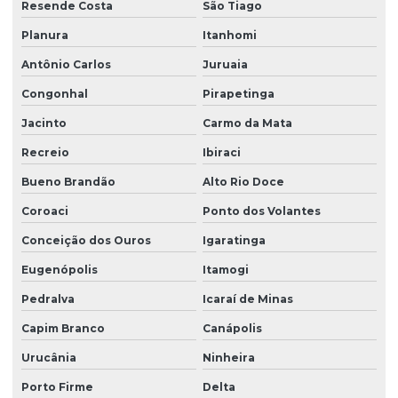
Resende Costa
São Tiago
Planura
Itanhomi
Antônio Carlos
Juruaia
Congonhal
Pirapetinga
Jacinto
Carmo da Mata
Recreio
Ibiraci
Bueno Brandão
Alto Rio Doce
Coroaci
Ponto dos Volantes
Conceição dos Ouros
Igaratinga
Eugenópolis
Itamogi
Pedralva
Icaraí de Minas
Capim Branco
Canápolis
Urucânia
Ninheira
Porto Firme
Delta