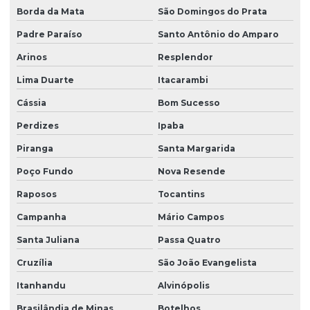
Borda da Mata
São Domingos do Prata
Padre Paraíso
Santo Antônio do Amparo
Arinos
Resplendor
Lima Duarte
Itacarambi
Cássia
Bom Sucesso
Perdizes
Ipaba
Piranga
Santa Margarida
Poço Fundo
Nova Resende
Raposos
Tocantins
Campanha
Mário Campos
Santa Juliana
Passa Quatro
Cruzília
São João Evangelista
Itanhandu
Alvinópolis
Brasilândia de Minas
Botelhos