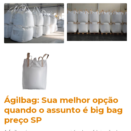
Ágilbag: Sua melhor opção
quando o assunto é
big bag
preço SP