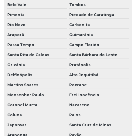
Belo Vale
Tombos
Pimenta
Piedade de Caratinga
Rio Novo
Carbonita
Araporã
Guimarânia
Passa Tempo
Campo Florido
Santa Rita de Caldas
Santa Bárbara do Leste
Orizânia
Pratápolis
Delfinópolis
Alto Jequitibá
Martins Soares
Pocrane
Monsenhor Paulo
Frei Inocêncio
Coronel Murta
Nazareno
Coluna
Pains
Japonvar
Santa Cruz de Minas
Araponga
Pavão