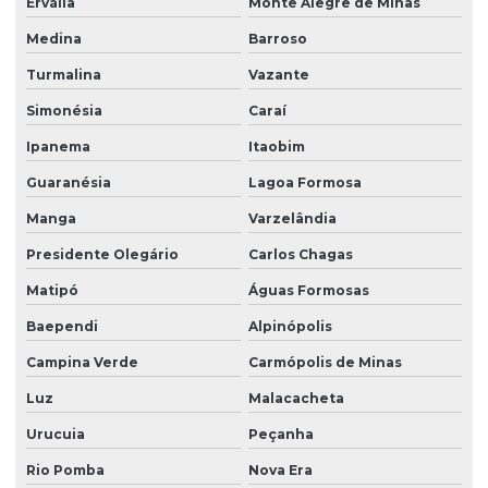
Ervália
Monte Alegre de Minas
Medina
Barroso
Turmalina
Vazante
Simonésia
Caraí
Ipanema
Itaobim
Guaranésia
Lagoa Formosa
Manga
Varzelândia
Presidente Olegário
Carlos Chagas
Matipó
Águas Formosas
Baependi
Alpinópolis
Campina Verde
Carmópolis de Minas
Luz
Malacacheta
Urucuia
Peçanha
Rio Pomba
Nova Era