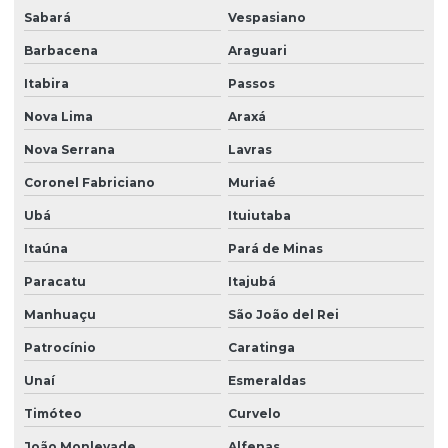
Sabará
Vespasiano
Barbacena
Araguari
Itabira
Passos
Nova Lima
Araxá
Nova Serrana
Lavras
Coronel Fabriciano
Muriaé
Ubá
Ituiutaba
Itaúna
Pará de Minas
Paracatu
Itajubá
Manhuaçu
São João del Rei
Patrocínio
Caratinga
Unaí
Esmeraldas
Timóteo
Curvelo
João Monlevade
Alfenas