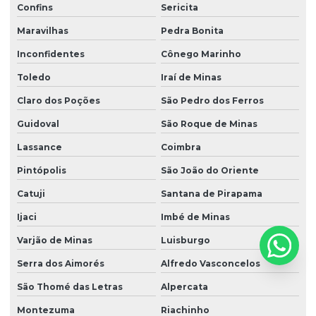
Confins
Sericita
Maravilhas
Pedra Bonita
Inconfidentes
Cônego Marinho
Toledo
Iraí de Minas
Claro dos Poções
São Pedro dos Ferros
Guidoval
São Roque de Minas
Lassance
Coimbra
Pintópolis
São João do Oriente
Catuji
Santana de Pirapama
Ijaci
Imbé de Minas
Varjão de Minas
Luisburgo
Serra dos Aimorés
Alfredo Vasconcelos
São Thomé das Letras
Alpercata
Montezuma
Riachinho