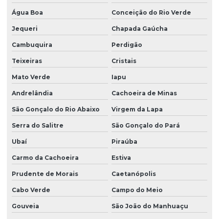
Água Boa
Conceição do Rio Verde
Jequeri
Chapada Gaúcha
Cambuquira
Perdigão
Teixeiras
Cristais
Mato Verde
Iapu
Andrelândia
Cachoeira de Minas
São Gonçalo do Rio Abaixo
Virgem da Lapa
Serra do Salitre
São Gonçalo do Pará
Ubaí
Piraúba
Carmo da Cachoeira
Estiva
Prudente de Morais
Caetanópolis
Cabo Verde
Campo do Meio
Gouveia
São João do Manhuaçu