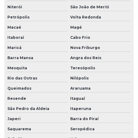
Niterói
São João de Meriti
Petrópolis
Volta Redonda
Macaé
Magé
Itaboraí
Cabo Frio
Maricá
Nova Friburgo
Barra Mansa
Angra dos Reis
Mesquita
Teresópolis
Rio das Ostras
Nilópolis
Queimados
Araruama
Resende
Itaguaí
São Pedro da Aldeia
Itaperuna
Japeri
Barra do Piraí
Saquarema
Seropédica