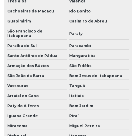
Três Rios
Valença
Cachoeiras de Macacu
Rio Bonito
Guapimirim
Casimiro de Abreu
São Francisco de
Paraty
Itabapoana
Paraíba do Sul
Paracambi
Santo Antônio de Pádua
Mangaratiba
Armação dos Búzios
São Fidélis
São João da Barra
Bom Jesus do Itabapoana
Vassouras
Tanguá
Arraial do Cabo
Itatiaia
Paty do Alferes
Bom Jardim
Iguaba Grande
Piraí
Miracema
Miguel Pereira
Pinheiral
Itaocara