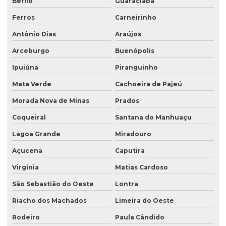
Berilo
Guaraciaba
Ferros
Carneirinho
Antônio Dias
Araújos
Arceburgo
Buenópolis
Ipuiúna
Piranguinho
Mata Verde
Cachoeira de Pajeú
Morada Nova de Minas
Prados
Coqueiral
Santana do Manhuaçu
Lagoa Grande
Miradouro
Açucena
Caputira
Virgínia
Matias Cardoso
São Sebastião do Oeste
Lontra
Riacho dos Machados
Limeira do Oeste
Rodeiro
Paula Cândido