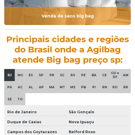
Venda de saco big bag
Principais cidades e regiões
do Brasil onde a Agilbag
atende Big bag preço sp:
GO e
RJ
MG
ES
SP
PR
SC
RS
PE
BA
CE
AM
DF
PA
AC
AL
AP
MA
MT
MS
PB
PI
RN
RO
RR
SE
TO
Rio de Janeiro
São Gonçalo
Duque de Caxias
Nova Iguaçu
Campos dos Goytacazes
Belford Roxo