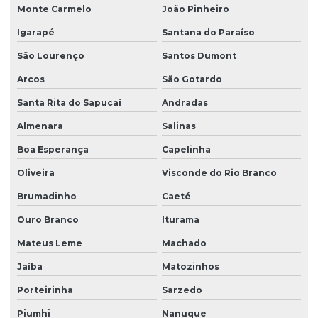
Monte Carmelo
João Pinheiro
Igarapé
Santana do Paraíso
São Lourenço
Santos Dumont
Arcos
São Gotardo
Santa Rita do Sapucaí
Andradas
Almenara
Salinas
Boa Esperança
Capelinha
Oliveira
Visconde do Rio Branco
Brumadinho
Caeté
Ouro Branco
Iturama
Mateus Leme
Machado
Jaíba
Matozinhos
Porteirinha
Sarzedo
Piumhi
Nanuque