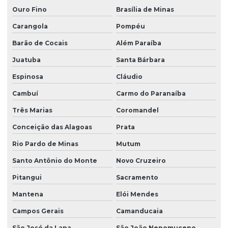
Ouro Fino
Brasília de Minas
Carangola
Pompéu
Barão de Cocais
Além Paraíba
Juatuba
Santa Bárbara
Espinosa
Cláudio
Cambuí
Carmo do Paranaíba
Três Marias
Coromandel
Conceição das Alagoas
Prata
Rio Pardo de Minas
Mutum
Santo Antônio do Monte
Novo Cruzeiro
Pitangui
Sacramento
Mantena
Elói Mendes
Campos Gerais
Camanducaia
São José da Lapa
São João Nepomuceno