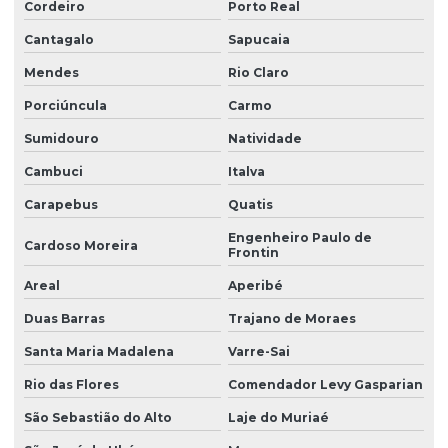
Cordeiro
Porto Real
Cantagalo
Sapucaia
Mendes
Rio Claro
Porciúncula
Carmo
Sumidouro
Natividade
Cambuci
Italva
Carapebus
Quatis
Engenheiro Paulo de
Cardoso Moreira
Frontin
Areal
Aperibé
Duas Barras
Trajano de Moraes
Santa Maria Madalena
Varre-Sai
Rio das Flores
Comendador Levy Gasparian
São Sebastião do Alto
Laje do Muriaé