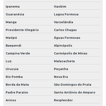
Ipanema
Itaobim
Guaranésia
Lagoa Formosa
Manga
Varzelândia
Presidente Olegário
Carlos Chagas
Matipó
Águas Formosas
Baependi
Alpinópolis
Campina Verde
Carmópolis de Minas
Luz
Malacacheta
Urucuia
Peçanha
Rio Pomba
Nova Era
Borda da Mata
São Domingos do Prata
Padre Paraíso
Santo Antônio do Amparo
Arinos
Resplendor