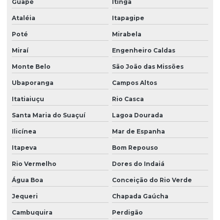
Guapé
Itinga
Ataléia
Itapagipe
Poté
Mirabela
Miraí
Engenheiro Caldas
Monte Belo
São João das Missões
Ubaporanga
Campos Altos
Itatiaiuçu
Rio Casca
Santa Maria do Suaçuí
Lagoa Dourada
Ilicínea
Mar de Espanha
Itapeva
Bom Repouso
Rio Vermelho
Dores do Indaiá
Água Boa
Conceição do Rio Verde
Jequeri
Chapada Gaúcha
Cambuquira
Perdigão