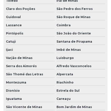
Toledo
Iraí de Minas
Claro dos Poções
São Pedro dos Ferros
Guidoval
São Roque de Minas
Lassance
Coimbra
Pintópolis
São João do Oriente
Catuji
Santana de Pirapama
Ijaci
Imbé de Minas
Varjão de Minas
Luisburgo
Serra dos Aimorés
Alfredo Vasconcelos
São Thomé das Letras
Alpercata
Montezuma
Riachinho
Dionísio
Estrela do Sul
Iguatama
Careaçu
São Vicente de Minas
Bom Jardim de Minas