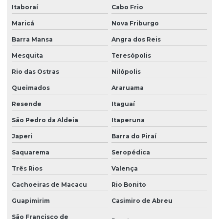
Itaboraí
Cabo Frio
Maricá
Nova Friburgo
Barra Mansa
Angra dos Reis
Mesquita
Teresópolis
Rio das Ostras
Nilópolis
Queimados
Araruama
Resende
Itaguaí
São Pedro da Aldeia
Itaperuna
Japeri
Barra do Piraí
Saquarema
Seropédica
Três Rios
Valença
Cachoeiras de Macacu
Rio Bonito
Guapimirim
Casimiro de Abreu
São Francisco de