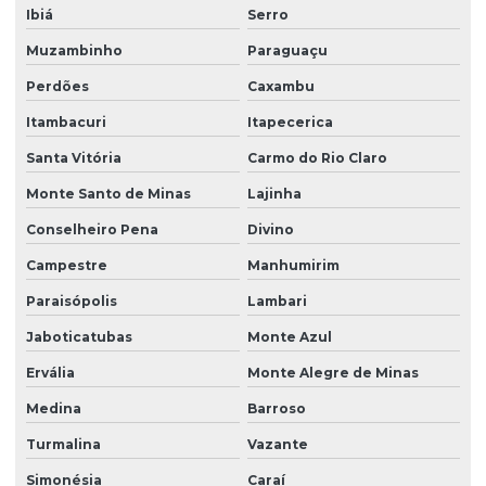
Ibiá
Serro
Muzambinho
Paraguaçu
Perdões
Caxambu
Itambacuri
Itapecerica
Santa Vitória
Carmo do Rio Claro
Monte Santo de Minas
Lajinha
Conselheiro Pena
Divino
Campestre
Manhumirim
Paraisópolis
Lambari
Jaboticatubas
Monte Azul
Ervália
Monte Alegre de Minas
Medina
Barroso
Turmalina
Vazante
Simonésia
Caraí