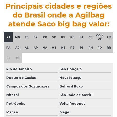
Principais cidades e regiões
do Brasil onde a Agilbag
atende Saco big bag valor:
GO e
RJ
MG
ES
SP
PR
SC
RS
PE
BA
CE
AM
DF
PA
AC
AL
AP
MA
MT
MS
PB
PI
RN
RO
RR
SE
TO
Rio de Janeiro
São Gonçalo
Duque de Caxias
Nova Iguaçu
Campos dos Goytacazes
Belford Roxo
Niterói
São João de Meriti
Petrópolis
Volta Redonda
Macaé
Magé