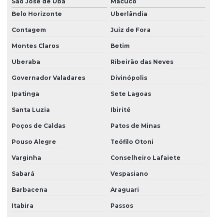
São José de Ubá
Macuco
Belo Horizonte
Uberlândia
Contagem
Juiz de Fora
Montes Claros
Betim
Uberaba
Ribeirão das Neves
Governador Valadares
Divinópolis
Ipatinga
Sete Lagoas
Santa Luzia
Ibirité
Poços de Caldas
Patos de Minas
Pouso Alegre
Teófilo Otoni
Varginha
Conselheiro Lafaiete
Sabará
Vespasiano
Barbacena
Araguari
Itabira
Passos