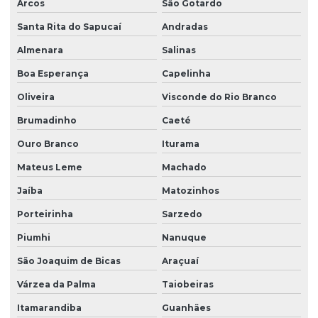
Arcos
São Gotardo
Santa Rita do Sapucaí
Andradas
Almenara
Salinas
Boa Esperança
Capelinha
Oliveira
Visconde do Rio Branco
Brumadinho
Caeté
Ouro Branco
Iturama
Mateus Leme
Machado
Jaíba
Matozinhos
Porteirinha
Sarzedo
Piumhi
Nanuque
São Joaquim de Bicas
Araçuaí
Várzea da Palma
Taiobeiras
Itamarandiba
Guanhães