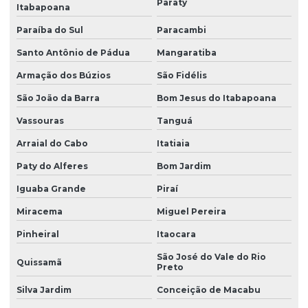
Paraty
Itabapoana
Paraíba do Sul
Paracambi
Santo Antônio de Pádua
Mangaratiba
Armação dos Búzios
São Fidélis
São João da Barra
Bom Jesus do Itabapoana
Vassouras
Tanguá
Arraial do Cabo
Itatiaia
Paty do Alferes
Bom Jardim
Iguaba Grande
Piraí
Miracema
Miguel Pereira
Pinheiral
Itaocara
São José do Vale do Rio
Quissamã
Preto
Silva Jardim
Conceição de Macabu