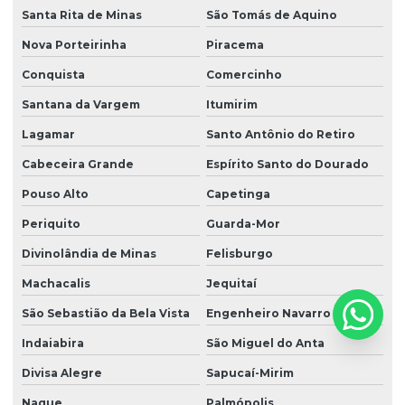
Santa Rita de Minas
São Tomás de Aquino
Nova Porteirinha
Piracema
Conquista
Comercinho
Santana da Vargem
Itumirim
Lagamar
Santo Antônio do Retiro
Cabeceira Grande
Espírito Santo do Dourado
Pouso Alto
Capetinga
Periquito
Guarda-Mor
Divinolândia de Minas
Felisburgo
Machacalis
Jequitaí
São Sebastião da Bela Vista
Engenheiro Navarro
Indaiabira
São Miguel do Anta
Divisa Alegre
Sapucaí-Mirim
Naque
Palmópolis