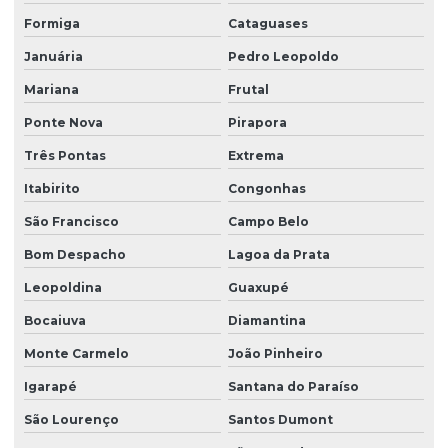
Formiga
Cataguases
Januária
Pedro Leopoldo
Mariana
Frutal
Ponte Nova
Pirapora
Três Pontas
Extrema
Itabirito
Congonhas
São Francisco
Campo Belo
Bom Despacho
Lagoa da Prata
Leopoldina
Guaxupé
Bocaiuva
Diamantina
Monte Carmelo
João Pinheiro
Igarapé
Santana do Paraíso
São Lourenço
Santos Dumont