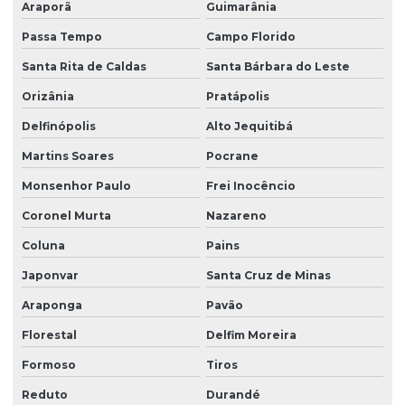
Araporã
Guimarânia
Passa Tempo
Campo Florido
Santa Rita de Caldas
Santa Bárbara do Leste
Orizânia
Pratápolis
Delfinópolis
Alto Jequitibá
Martins Soares
Pocrane
Monsenhor Paulo
Frei Inocêncio
Coronel Murta
Nazareno
Coluna
Pains
Japonvar
Santa Cruz de Minas
Araponga
Pavão
Florestal
Delfim Moreira
Formoso
Tiros
Reduto
Durandé