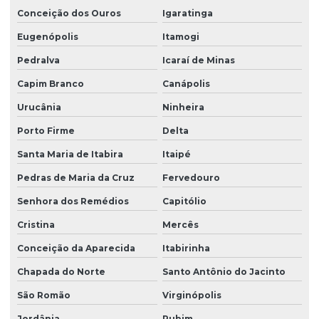
Conceição dos Ouros
Igaratinga
Eugenópolis
Itamogi
Pedralva
Icaraí de Minas
Capim Branco
Canápolis
Urucânia
Ninheira
Porto Firme
Delta
Santa Maria de Itabira
Itaipé
Pedras de Maria da Cruz
Fervedouro
Senhora dos Remédios
Capitólio
Cristina
Mercês
Conceição da Aparecida
Itabirinha
Chapada do Norte
Santo Antônio do Jacinto
São Romão
Virginópolis
Jordânia
Rubim