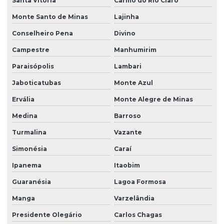
Santa Vitória
Carmo do Rio Claro
Monte Santo de Minas
Lajinha
Conselheiro Pena
Divino
Campestre
Manhumirim
Paraisópolis
Lambari
Jaboticatubas
Monte Azul
Ervália
Monte Alegre de Minas
Medina
Barroso
Turmalina
Vazante
Simonésia
Caraí
Ipanema
Itaobim
Guaranésia
Lagoa Formosa
Manga
Varzelândia
Presidente Olegário
Carlos Chagas