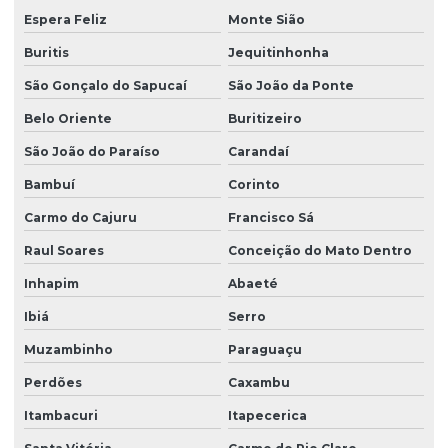
Espera Feliz
Monte Sião
Buritis
Jequitinhonha
São Gonçalo do Sapucaí
São João da Ponte
Belo Oriente
Buritizeiro
São João do Paraíso
Carandaí
Bambuí
Corinto
Carmo do Cajuru
Francisco Sá
Raul Soares
Conceição do Mato Dentro
Inhapim
Abaeté
Ibiá
Serro
Muzambinho
Paraguaçu
Perdões
Caxambu
Itambacuri
Itapecerica