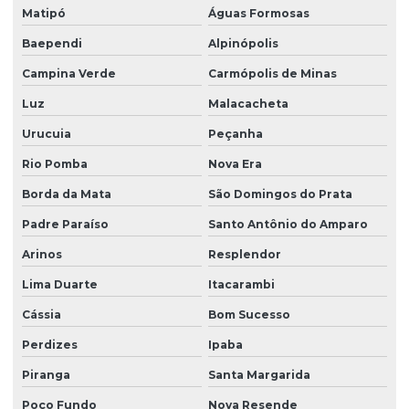
Matipó
Águas Formosas
Baependi
Alpinópolis
Campina Verde
Carmópolis de Minas
Luz
Malacacheta
Urucuia
Peçanha
Rio Pomba
Nova Era
Borda da Mata
São Domingos do Prata
Padre Paraíso
Santo Antônio do Amparo
Arinos
Resplendor
Lima Duarte
Itacarambi
Cássia
Bom Sucesso
Perdizes
Ipaba
Piranga
Santa Margarida
Poço Fundo
Nova Resende