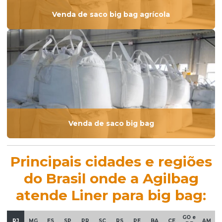
Venda de saco big bag agrícola
Venda de saco big bag
Principais cidades e regiões
do Brasil onde a Agilbag
atende Liner para big bag:
GO e
RJ
MG
ES
SP
PR
SC
RS
PE
BA
CE
AM