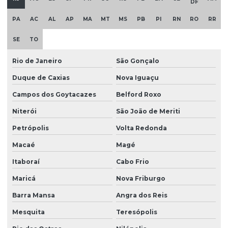
DF
PA
AC
AL
AP
MA
MT
MS
PB
PI
RN
RO
RR
SE
TO
Rio de Janeiro
São Gonçalo
Duque de Caxias
Nova Iguaçu
Campos dos Goytacazes
Belford Roxo
Niterói
São João de Meriti
Petrópolis
Volta Redonda
Macaé
Magé
Itaboraí
Cabo Frio
Maricá
Nova Friburgo
Barra Mansa
Angra dos Reis
Mesquita
Teresópolis