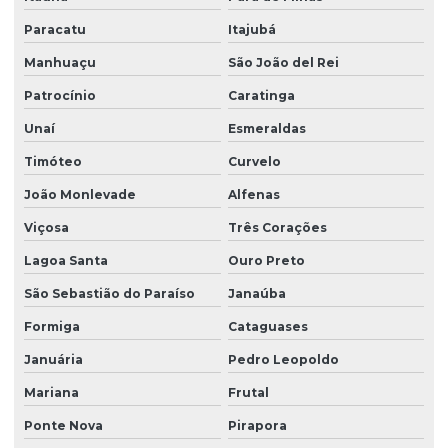
Paracatu
Itajubá
Manhuaçu
São João del Rei
Patrocínio
Caratinga
Unaí
Esmeraldas
Timóteo
Curvelo
João Monlevade
Alfenas
Viçosa
Três Corações
Lagoa Santa
Ouro Preto
São Sebastião do Paraíso
Janaúba
Formiga
Cataguases
Januária
Pedro Leopoldo
Mariana
Frutal
Ponte Nova
Pirapora