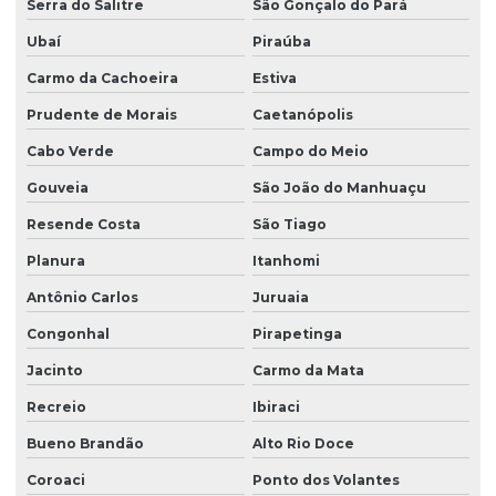
Serra do Salitre
São Gonçalo do Pará
Ubaí
Piraúba
Carmo da Cachoeira
Estiva
Prudente de Morais
Caetanópolis
Cabo Verde
Campo do Meio
Gouveia
São João do Manhuaçu
Resende Costa
São Tiago
Planura
Itanhomi
Antônio Carlos
Juruaia
Congonhal
Pirapetinga
Jacinto
Carmo da Mata
Recreio
Ibiraci
Bueno Brandão
Alto Rio Doce
Coroaci
Ponto dos Volantes