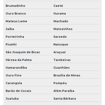
Brumadinho
Caeté
Ouro Branco
Iturama
Mateus Leme
Machado
Jaíba
Matozinhos
Porteirinha
Sarzedo
Piumhi
Nanuque
São Joaquim de Bicas
Araçuaí
Várzea da Palma
Taiobeiras
Itamarandiba
Guanhães
Ouro Fino
Brasília de Minas
Carangola
Pompéu
Barão de Cocais
Além Paraíba
Juatuba
Santa Bárbara