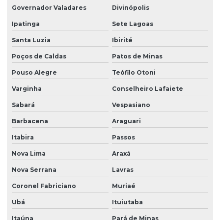
Governador Valadares
Divinópolis
Ipatinga
Sete Lagoas
Santa Luzia
Ibirité
Poços de Caldas
Patos de Minas
Pouso Alegre
Teófilo Otoni
Varginha
Conselheiro Lafaiete
Sabará
Vespasiano
Barbacena
Araguari
Itabira
Passos
Nova Lima
Araxá
Nova Serrana
Lavras
Coronel Fabriciano
Muriaé
Ubá
Ituiutaba
Itaúna
Pará de Minas