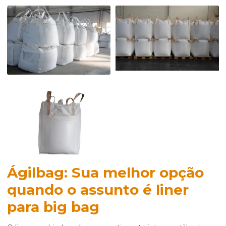
Ágilbag: Sua melhor opção
quando o assunto é
liner
para big bag