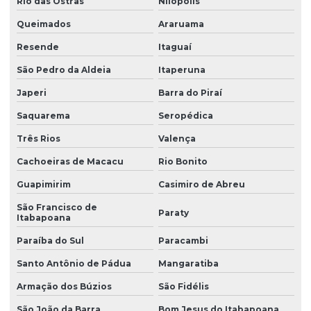
Rio das Ostras
Nilópolis
Queimados
Araruama
Resende
Itaguaí
São Pedro da Aldeia
Itaperuna
Japeri
Barra do Piraí
Saquarema
Seropédica
Três Rios
Valença
Cachoeiras de Macacu
Rio Bonito
Guapimirim
Casimiro de Abreu
São Francisco de
Paraty
Itabapoana
Paraíba do Sul
Paracambi
Santo Antônio de Pádua
Mangaratiba
Armação dos Búzios
São Fidélis
São João da Barra
Bom Jesus do Itabapoana