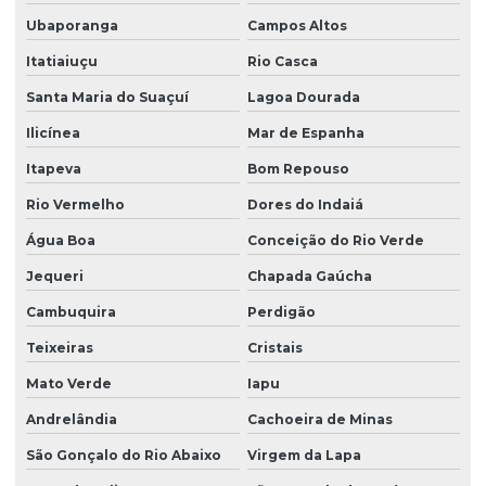
Ubaporanga
Campos Altos
Itatiaiuçu
Rio Casca
Santa Maria do Suaçuí
Lagoa Dourada
Ilicínea
Mar de Espanha
Itapeva
Bom Repouso
Rio Vermelho
Dores do Indaiá
Água Boa
Conceição do Rio Verde
Jequeri
Chapada Gaúcha
Cambuquira
Perdigão
Teixeiras
Cristais
Mato Verde
Iapu
Andrelândia
Cachoeira de Minas
São Gonçalo do Rio Abaixo
Virgem da Lapa