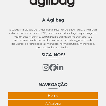
Desvendando o Big Bag Descartável: Guia Completo
sobre Armazenagem e Transporte Seguro
A Ágilbag
Preços de Big Bags: Guia Completo para Escolha
Ideal
Situada na cidade de Americana, interior de São Paulo, a Ágilbag
está no mercado desde 1995, desenvolvendo soluções que tragam
Soluções para armazenamento agrícola com big
maior desempenho, segurança e agilidade no transporte e
bags
armazenamento de produtos dos principais segmentos da
indústria: agronegócio, alimentício, farmacêutico, mineração,
petroquímico e químico.
SIGA-NOS!
NAVEGAÇÃO
Home
A Ágilbag