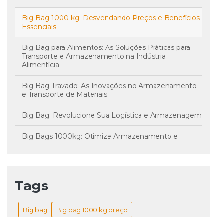
Big Bag 1000 kg: Desvendando Preços e Benefícios
Essenciais
Big Bag para Alimentos: As Soluções Práticas para
Transporte e Armazenamento na Indústria
Alimentícia
Big Bag Travado: As Inovações no Armazenamento
e Transporte de Materiais
Big Bag: Revolucione Sua Logística e Armazenagem
Big Bags 1000kg: Otimize Armazenamento e
Transporte Industrial
Big Bags de 1000kg: Preços, Vantagens e Fatores
Essenciais para Sua Escolha
Tags
Big Bags na Indústria: Melhore a Logística com
Soluções e Aplicações Eficientes
Big bag
Big bag 1000 kg preço