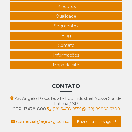
Produtos
Qualidade
Segmentos
Blog
Contato
Informações
Mapa do site
CONTATO
Av. Ângelo Pascote, 21 - Lot. Industrial Nossa Sra. de
Fatima / SP
CEP: 13478-800
(19) 3478-9555
(19) 99966-6209
comercial@agilbag.com.br
Envie sua mensagem!