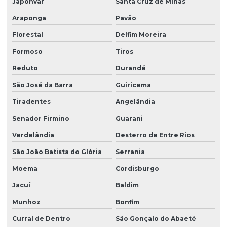
Japonvar
Santa Cruz de Minas
Araponga
Pavão
Florestal
Delfim Moreira
Formoso
Tiros
Reduto
Durandé
São José da Barra
Guiricema
Tiradentes
Angelândia
Senador Firmino
Guarani
Verdelândia
Desterro de Entre Rios
São João Batista do Glória
Serrania
Moema
Cordisburgo
Jacuí
Baldim
Munhoz
Bonfim
Curral de Dentro
São Gonçalo do Abaeté