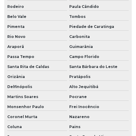
Rodeiro
Paula Cândido
Belo Vale
Tombos
Pimenta
Piedade de Caratinga
Rio Novo
Carbonita
Araporã
Guimarânia
Passa Tempo
Campo Florido
Santa Rita de Caldas
Santa Bárbara do Leste
Orizânia
Pratápolis
Delfinópolis
Alto Jequitibá
Martins Soares
Pocrane
Monsenhor Paulo
Frei Inocêncio
Coronel Murta
Nazareno
Coluna
Pains