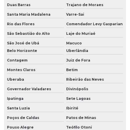
Duas Barras
Trajano de Moraes
Santa Maria Madalena
Varre-Sai
Rio das Flores
Comendador Levy Gasparian
São Sebastião do Alto
Laje do Muriaé
São José de Ubá
Macuco
Belo Horizonte
Uberlândia
Contagem
Juiz de Fora
Montes Claros
Betim
Uberaba
Ribeirão das Neves
Governador Valadares
Divinópolis
Ipatinga
Sete Lagoas
Santa Luzia
Ibirité
Poços de Caldas
Patos de Minas
Pouso Alegre
Teófilo Otoni