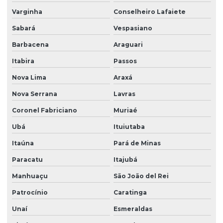
Varginha
Conselheiro Lafaiete
Sabará
Vespasiano
Barbacena
Araguari
Itabira
Passos
Nova Lima
Araxá
Nova Serrana
Lavras
Coronel Fabriciano
Muriaé
Ubá
Ituiutaba
Itaúna
Pará de Minas
Paracatu
Itajubá
Manhuaçu
São João del Rei
Patrocínio
Caratinga
Unaí
Esmeraldas