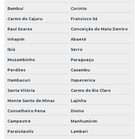
Bambuí
Corinto
Carmo do Cajuru
Francisco Sá
Raul Soares
Conceição do Mato Dentro
Inhapim
Abaeté
Ibiá
Serro
Muzambinho
Paraguaçu
Perdões
Caxambu
Itambacuri
Itapecerica
Santa Vitória
Carmo do Rio Claro
Monte Santo de Minas
Lajinha
Conselheiro Pena
Divino
Campestre
Manhumirim
Paraisópolis
Lambari