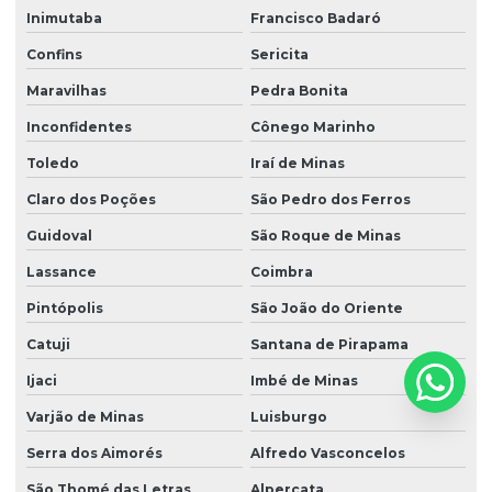
Inimutaba
Francisco Badaró
Confins
Sericita
Maravilhas
Pedra Bonita
Inconfidentes
Cônego Marinho
Toledo
Iraí de Minas
Claro dos Poções
São Pedro dos Ferros
Guidoval
São Roque de Minas
Lassance
Coimbra
Pintópolis
São João do Oriente
Catuji
Santana de Pirapama
Ijaci
Imbé de Minas
Varjão de Minas
Luisburgo
Serra dos Aimorés
Alfredo Vasconcelos
São Thomé das Letras
Alpercata