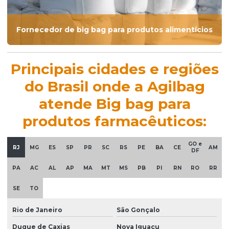
Fornecedor de big bag para produtos alimentícios
Principais cidades e regiões
do Brasil onde a Agilbag
atende Big bag para
produtos farmacêuticos:
GO e
RJ
MG
ES
SP
PR
SC
RS
PE
BA
CE
AM
DF
PA
AC
AL
AP
MA
MT
MS
PB
PI
RN
RO
RR
SE
TO
Rio de Janeiro
São Gonçalo
Duque de Caxias
Nova Iguaçu