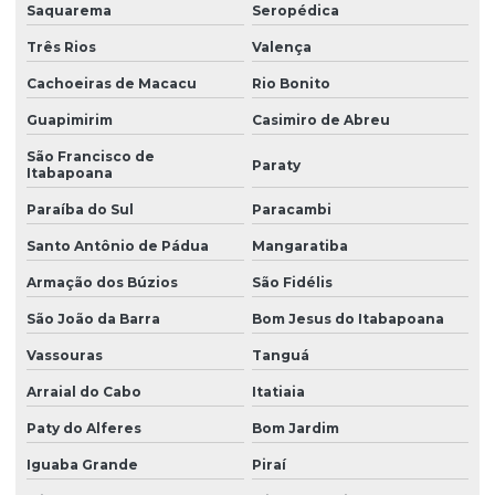
Saquarema
Seropédica
Três Rios
Valença
Cachoeiras de Macacu
Rio Bonito
Guapimirim
Casimiro de Abreu
São Francisco de
Paraty
Itabapoana
Paraíba do Sul
Paracambi
Santo Antônio de Pádua
Mangaratiba
Armação dos Búzios
São Fidélis
São João da Barra
Bom Jesus do Itabapoana
Vassouras
Tanguá
Arraial do Cabo
Itatiaia
Paty do Alferes
Bom Jardim
Iguaba Grande
Piraí