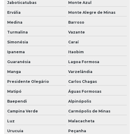
Jaboticatubas
Monte Azul
Ervália
Monte Alegre de Minas
Medina
Barroso
Turmalina
Vazante
Simonésia
Caraí
Ipanema
Itaobim
Guaranésia
Lagoa Formosa
Manga
Varzelândia
Presidente Olegário
Carlos Chagas
Matipó
Águas Formosas
Baependi
Alpinópolis
Campina Verde
Carmópolis de Minas
Luz
Malacacheta
Urucuia
Peçanha