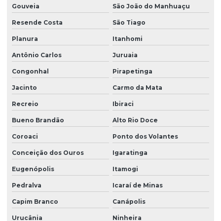
Gouveia
São João do Manhuaçu
Resende Costa
São Tiago
Planura
Itanhomi
Antônio Carlos
Juruaia
Congonhal
Pirapetinga
Jacinto
Carmo da Mata
Recreio
Ibiraci
Bueno Brandão
Alto Rio Doce
Coroaci
Ponto dos Volantes
Conceição dos Ouros
Igaratinga
Eugenópolis
Itamogi
Pedralva
Icaraí de Minas
Capim Branco
Canápolis
Urucânia
Ninheira