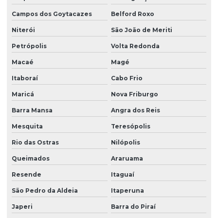
Campos dos Goytacazes
Belford Roxo
Niterói
São João de Meriti
Petrópolis
Volta Redonda
Macaé
Magé
Itaboraí
Cabo Frio
Maricá
Nova Friburgo
Barra Mansa
Angra dos Reis
Mesquita
Teresópolis
Rio das Ostras
Nilópolis
Queimados
Araruama
Resende
Itaguaí
São Pedro da Aldeia
Itaperuna
Japeri
Barra do Piraí