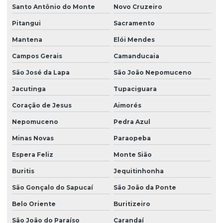
Santo Antônio do Monte
Novo Cruzeiro
Pitangui
Sacramento
Mantena
Elói Mendes
Campos Gerais
Camanducaia
São José da Lapa
São João Nepomuceno
Jacutinga
Tupaciguara
Coração de Jesus
Aimorés
Nepomuceno
Pedra Azul
Minas Novas
Paraopeba
Espera Feliz
Monte Sião
Buritis
Jequitinhonha
São Gonçalo do Sapucaí
São João da Ponte
Belo Oriente
Buritizeiro
São João do Paraíso
Carandaí