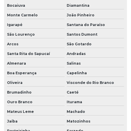
Bocaiuva
Diamantina
Monte Carmelo
João Pinheiro
Igarapé
Santana do Paraíso
São Lourenço
Santos Dumont
Arcos
São Gotardo
Santa Rita do Sapucaí
Andradas
Almenara
Salinas
Boa Esperança
Capelinha
Oliveira
Visconde do Rio Branco
Brumadinho
Caeté
Ouro Branco
Iturama
Mateus Leme
Machado
Jaíba
Matozinhos
Porteirinha
Sarzedo