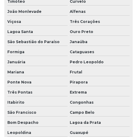
Timóteo
Curvelo
João Monlevade
Alfenas
Viçosa
Três Corações
Lagoa Santa
Ouro Preto
São Sebastião do Paraíso
Janaúba
Formiga
Cataguases
Januária
Pedro Leopoldo
Mariana
Frutal
Ponte Nova
Pirapora
Três Pontas
Extrema
Itabirito
Congonhas
São Francisco
Campo Belo
Bom Despacho
Lagoa da Prata
Leopoldina
Guaxupé