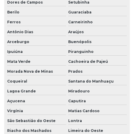
Dores de Campos
Setubinha
Berilo
Guaraciaba
Ferros
Carneirinho
Antônio Dias
Araújos
Arceburgo
Buenópolis
Ipuiúna
Piranguinho
Mata Verde
Cachoeira de Pajeú
Morada Nova de Minas
Prados
Coqueiral
Santana do Manhuaçu
Lagoa Grande
Miradouro
Açucena
Caputira
Virgínia
Matias Cardoso
São Sebastião do Oeste
Lontra
Riacho dos Machados
Limeira do Oeste