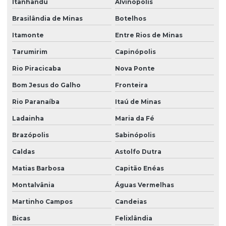
Itanhandu
Alvinópolis
Brasilândia de Minas
Botelhos
Itamonte
Entre Rios de Minas
Tarumirim
Capinópolis
Rio Piracicaba
Nova Ponte
Bom Jesus do Galho
Fronteira
Rio Paranaíba
Itaú de Minas
Ladainha
Maria da Fé
Brazópolis
Sabinópolis
Caldas
Astolfo Dutra
Matias Barbosa
Capitão Enéas
Montalvânia
Águas Vermelhas
Martinho Campos
Candeias
Bicas
Felixlândia