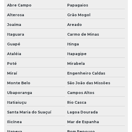
Abre Campo
Papagaios
Alterosa
Grão Mogol
Joaíma
Areado
Itaguara
Carmo de Minas
Guapé
Itinga
Ataléia
Itapagipe
Poté
Mirabela
Miraí
Engenheiro Caldas
Monte Belo
São João das Missões
Ubaporanga
Campos Altos
Itatiaiuçu
Rio Casca
Santa Maria do Suaçuí
Lagoa Dourada
Ilicínea
Mar de Espanha
Itapeva
Bom Repouso