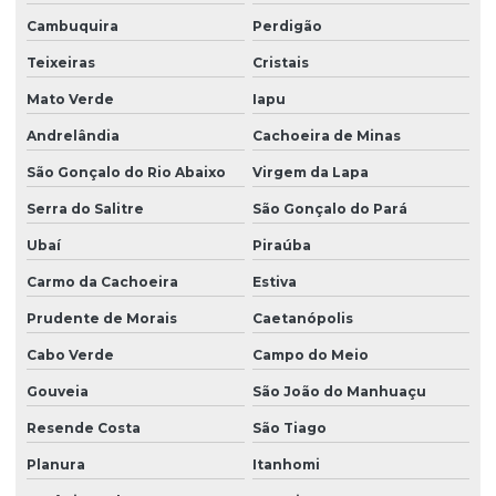
Cambuquira
Perdigão
Teixeiras
Cristais
Mato Verde
Iapu
Andrelândia
Cachoeira de Minas
São Gonçalo do Rio Abaixo
Virgem da Lapa
Serra do Salitre
São Gonçalo do Pará
Ubaí
Piraúba
Carmo da Cachoeira
Estiva
Prudente de Morais
Caetanópolis
Cabo Verde
Campo do Meio
Gouveia
São João do Manhuaçu
Resende Costa
São Tiago
Planura
Itanhomi