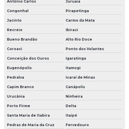
Antônio Carlos
Juruaia
Congonhal
Pirapetinga
Jacinto
Carmo da Mata
Recreio
Ibiraci
Bueno Brandão
Alto Rio Doce
Coroaci
Ponto dos Volantes
Conceição dos Ouros
Igaratinga
Eugenópolis
Itamogi
Pedralva
Icaraí de Minas
Capim Branco
Canápolis
Urucânia
Ninheira
Porto Firme
Delta
Santa Maria de Itabira
Itaipé
Pedras de Maria da Cruz
Fervedouro