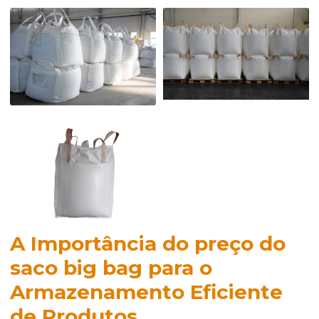
A Importância do
preço do
saco big bag
para o
Armazenamento Eficiente
de Produtos