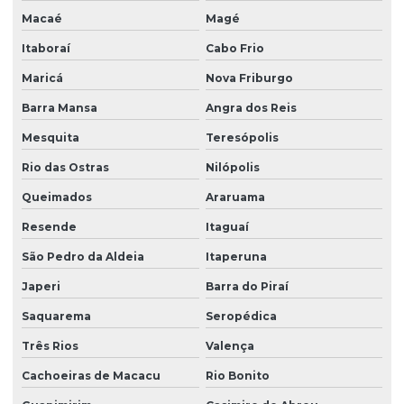
Macaé
Magé
Itaboraí
Cabo Frio
Maricá
Nova Friburgo
Barra Mansa
Angra dos Reis
Mesquita
Teresópolis
Rio das Ostras
Nilópolis
Queimados
Araruama
Resende
Itaguaí
São Pedro da Aldeia
Itaperuna
Japeri
Barra do Piraí
Saquarema
Seropédica
Três Rios
Valença
Cachoeiras de Macacu
Rio Bonito