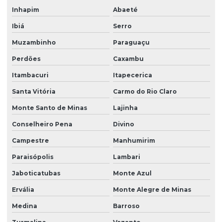
Inhapim
Abaeté
Ibiá
Serro
Muzambinho
Paraguaçu
Perdões
Caxambu
Itambacuri
Itapecerica
Santa Vitória
Carmo do Rio Claro
Monte Santo de Minas
Lajinha
Conselheiro Pena
Divino
Campestre
Manhumirim
Paraisópolis
Lambari
Jaboticatubas
Monte Azul
Ervália
Monte Alegre de Minas
Medina
Barroso