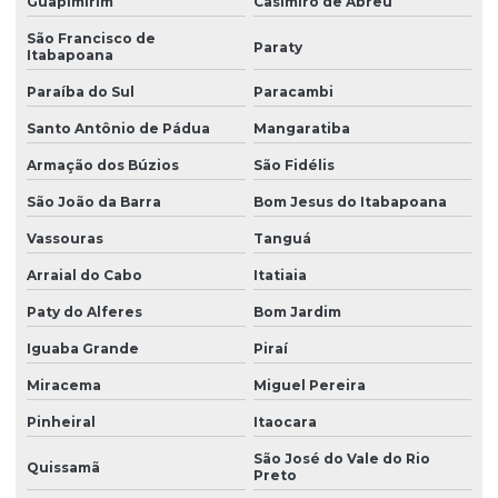
Guapimirim
Casimiro de Abreu
São Francisco de
Paraty
Itabapoana
Paraíba do Sul
Paracambi
Santo Antônio de Pádua
Mangaratiba
Armação dos Búzios
São Fidélis
São João da Barra
Bom Jesus do Itabapoana
Vassouras
Tanguá
Arraial do Cabo
Itatiaia
Paty do Alferes
Bom Jardim
Iguaba Grande
Piraí
Miracema
Miguel Pereira
Pinheiral
Itaocara
São José do Vale do Rio
Quissamã
Preto