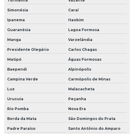
Turmalina
Vazante
Simonésia
Caraí
Ipanema
Itaobim
Guaranésia
Lagoa Formosa
Manga
Varzelândia
Presidente Olegário
Carlos Chagas
Matipó
Águas Formosas
Baependi
Alpinópolis
Campina Verde
Carmópolis de Minas
Luz
Malacacheta
Urucuia
Peçanha
Rio Pomba
Nova Era
Borda da Mata
São Domingos do Prata
Padre Paraíso
Santo Antônio do Amparo