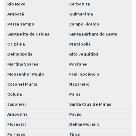
Rio Novo
Carbonita
Araporã
Guimarânia
Passa Tempo
Campo Florido
Santa Rita de Caldas
Santa Bárbara do Leste
Orizânia
Pratápolis
Delfinópolis
Alto Jequitibá
Martins Soares
Pocrane
Monsenhor Paulo
Frei Inocêncio
Coronel Murta
Nazareno
Coluna
Pains
Japonvar
Santa Cruz de Minas
Araponga
Pavão
Florestal
Delfim Moreira
Formoso
Tiros