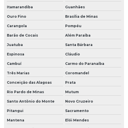
Itamarandiba
Guanhães
Ouro Fino
Brasília de Minas
Carangola
Pompéu
Barão de Cocais
Além Paraíba
Juatuba
Santa Bárbara
Espinosa
Cláudio
Cambuí
Carmo do Paranaíba
Três Marias
Coromandel
Conceição das Alagoas
Prata
Rio Pardo de Minas
Mutum
Santo Antônio do Monte
Novo Cruzeiro
Pitangui
Sacramento
Mantena
Elói Mendes