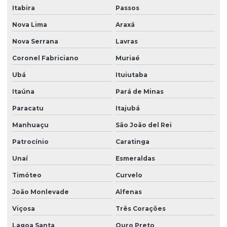
Itabira
Passos
Nova Lima
Araxá
Nova Serrana
Lavras
Coronel Fabriciano
Muriaé
Ubá
Ituiutaba
Itaúna
Pará de Minas
Paracatu
Itajubá
Manhuaçu
São João del Rei
Patrocínio
Caratinga
Unaí
Esmeraldas
Timóteo
Curvelo
João Monlevade
Alfenas
Viçosa
Três Corações
Lagoa Santa
Ouro Preto