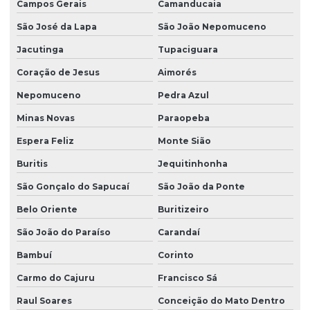
Campos Gerais
Camanducaia
São José da Lapa
São João Nepomuceno
Jacutinga
Tupaciguara
Coração de Jesus
Aimorés
Nepomuceno
Pedra Azul
Minas Novas
Paraopeba
Espera Feliz
Monte Sião
Buritis
Jequitinhonha
São Gonçalo do Sapucaí
São João da Ponte
Belo Oriente
Buritizeiro
São João do Paraíso
Carandaí
Bambuí
Corinto
Carmo do Cajuru
Francisco Sá
Raul Soares
Conceição do Mato Dentro