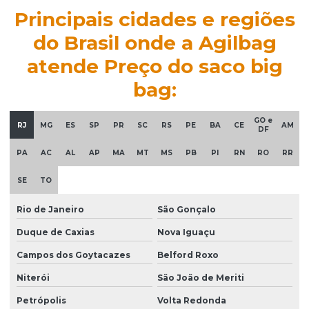
Principais cidades e regiões
do Brasil onde a Agilbag
atende Preço do saco big
bag:
GO e
RJ
MG
ES
SP
PR
SC
RS
PE
BA
CE
AM
DF
PA
AC
AL
AP
MA
MT
MS
PB
PI
RN
RO
RR
SE
TO
Rio de Janeiro
São Gonçalo
Duque de Caxias
Nova Iguaçu
Campos dos Goytacazes
Belford Roxo
Niterói
São João de Meriti
Petrópolis
Volta Redonda