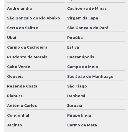
Andrelândia
Cachoeira de Minas
São Gonçalo do Rio Abaixo
Virgem da Lapa
Serra do Salitre
São Gonçalo do Pará
Ubaí
Piraúba
Carmo da Cachoeira
Estiva
Prudente de Morais
Caetanópolis
Cabo Verde
Campo do Meio
Gouveia
São João do Manhuaçu
Resende Costa
São Tiago
Planura
Itanhomi
Antônio Carlos
Juruaia
Congonhal
Pirapetinga
Jacinto
Carmo da Mata