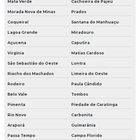
Mata Verde
Cachoeira de Pajeú
Morada Nova de Minas
Prados
Coqueiral
Santana do Manhuaçu
Lagoa Grande
Miradouro
Açucena
Caputira
Virgínia
Matias Cardoso
São Sebastião do Oeste
Lontra
Riacho dos Machados
Limeira do Oeste
Rodeiro
Paula Cândido
Belo Vale
Tombos
Pimenta
Piedade de Caratinga
Rio Novo
Carbonita
Araporã
Guimarânia
Passa Tempo
Campo Florido