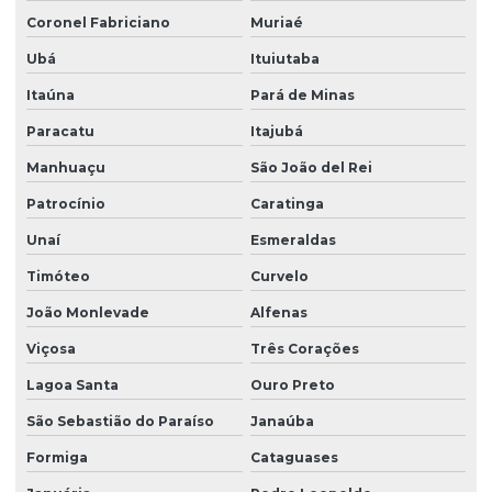
Coronel Fabriciano
Muriaé
Ubá
Ituiutaba
Itaúna
Pará de Minas
Paracatu
Itajubá
Manhuaçu
São João del Rei
Patrocínio
Caratinga
Unaí
Esmeraldas
Timóteo
Curvelo
João Monlevade
Alfenas
Viçosa
Três Corações
Lagoa Santa
Ouro Preto
São Sebastião do Paraíso
Janaúba
Formiga
Cataguases