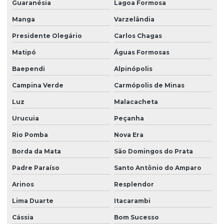
Guaranésia
Lagoa Formosa
Manga
Varzelândia
Presidente Olegário
Carlos Chagas
Matipó
Águas Formosas
Baependi
Alpinópolis
Campina Verde
Carmópolis de Minas
Luz
Malacacheta
Urucuia
Peçanha
Rio Pomba
Nova Era
Borda da Mata
São Domingos do Prata
Padre Paraíso
Santo Antônio do Amparo
Arinos
Resplendor
Lima Duarte
Itacarambi
Cássia
Bom Sucesso