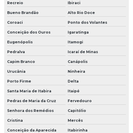
Recreio
Ibiraci
Bueno Brandão
Alto Rio Doce
Coroaci
Ponto dos Volantes
Conceição dos Ouros
Igaratinga
Eugenópolis
Itamogi
Pedralva
Icaraí de Minas
Capim Branco
Canápolis
Urucânia
Ninheira
Porto Firme
Delta
Santa Maria de Itabira
Itaipé
Pedras de Maria da Cruz
Fervedouro
Senhora dos Remédios
Capitólio
Cristina
Mercês
Conceição da Aparecida
Itabirinha