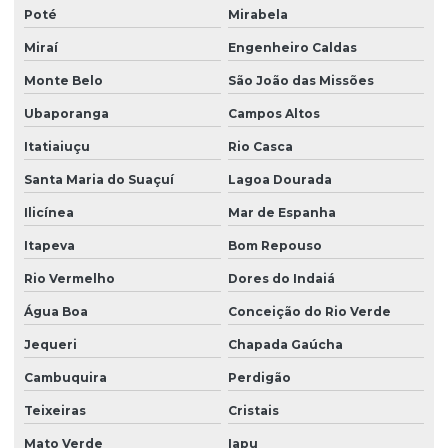
Poté
Mirabela
Miraí
Engenheiro Caldas
Monte Belo
São João das Missões
Ubaporanga
Campos Altos
Itatiaiuçu
Rio Casca
Santa Maria do Suaçuí
Lagoa Dourada
Ilicínea
Mar de Espanha
Itapeva
Bom Repouso
Rio Vermelho
Dores do Indaiá
Água Boa
Conceição do Rio Verde
Jequeri
Chapada Gaúcha
Cambuquira
Perdigão
Teixeiras
Cristais
Mato Verde
Iapu