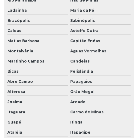
Rio Paranaíba
Itaú de Minas
Ladainha
Maria da Fé
Brazópolis
Sabinópolis
Caldas
Astolfo Dutra
Matias Barbosa
Capitão Enéas
Montalvânia
Águas Vermelhas
Martinho Campos
Candeias
Bicas
Felixlândia
Abre Campo
Papagaios
Alterosa
Grão Mogol
Joaíma
Areado
Itaguara
Carmo de Minas
Guapé
Itinga
Ataléia
Itapagipe