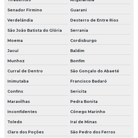
Senador Firmino
Guarani
Verdelândia
Desterro de Entre Rios
São João Batista do Glória
Serrania
Moema
Cordisburgo
Jacuí
Baldim
Munhoz
Bonfim
Curral de Dentro
São Gonçalo do Abaeté
Inimutaba
Francisco Badaró
Confins
Sericita
Maravilhas
Pedra Bonita
Inconfidentes
Cônego Marinho
Toledo
Iraí de Minas
Claro dos Poções
São Pedro dos Ferros