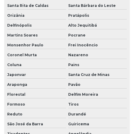
Santa Rita de Caldas
Santa Bárbara do Leste
Orizânia
Pratápolis
Delfinópolis
Alto Jequitibá
Martins Soares
Pocrane
Monsenhor Paulo
Frei Inocêncio
Coronel Murta
Nazareno
Coluna
Pains
Japonvar
Santa Cruz de Minas
Araponga
Pavão
Florestal
Delfim Moreira
Formoso
Tiros
Reduto
Durandé
São José da Barra
Guiricema
Tiradentes
Angelândia