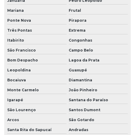
Januária
Pedro Leopoldo
Mariana
Frutal
Ponte Nova
Pirapora
Três Pontas
Extrema
Itabirito
Congonhas
São Francisco
Campo Belo
Bom Despacho
Lagoa da Prata
Leopoldina
Guaxupé
Bocaiuva
Diamantina
Monte Carmelo
João Pinheiro
Igarapé
Santana do Paraíso
São Lourenço
Santos Dumont
Arcos
São Gotardo
Santa Rita do Sapucaí
Andradas