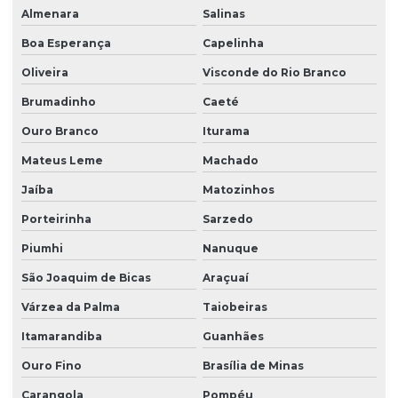
Almenara
Salinas
Boa Esperança
Capelinha
Oliveira
Visconde do Rio Branco
Brumadinho
Caeté
Ouro Branco
Iturama
Mateus Leme
Machado
Jaíba
Matozinhos
Porteirinha
Sarzedo
Piumhi
Nanuque
São Joaquim de Bicas
Araçuaí
Várzea da Palma
Taiobeiras
Itamarandiba
Guanhães
Ouro Fino
Brasília de Minas
Carangola
Pompéu