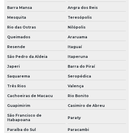
Barra Mansa
Angra dos Reis
Mesquita
Teresópolis
Rio das Ostras
Nilópolis
Queimados
Araruama
Resende
Itaguaí
São Pedro da Aldeia
Itaperuna
Japeri
Barra do Piraí
Saquarema
Seropédica
Três Rios
Valença
Cachoeiras de Macacu
Rio Bonito
Guapimirim
Casimiro de Abreu
São Francisco de
Paraty
Itabapoana
Paraíba do Sul
Paracambi