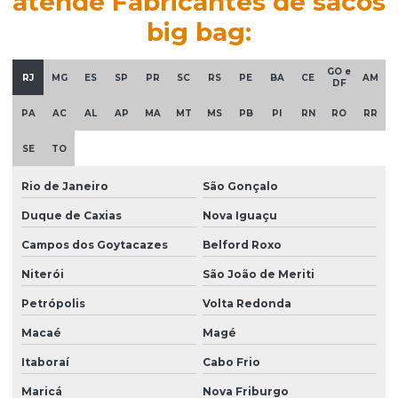
atende Fabricantes de sacos
big bag:
GO e
RJ
MG
ES
SP
PR
SC
RS
PE
BA
CE
AM
DF
PA
AC
AL
AP
MA
MT
MS
PB
PI
RN
RO
RR
SE
TO
Rio de Janeiro
São Gonçalo
Duque de Caxias
Nova Iguaçu
Campos dos Goytacazes
Belford Roxo
Niterói
São João de Meriti
Petrópolis
Volta Redonda
Macaé
Magé
Itaboraí
Cabo Frio
Maricá
Nova Friburgo