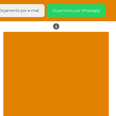
Orçamento por e-mail
Orçamento por Whatsapp
Big bag
Big bag 100 kg
Big bag 1000 kg preço
Big bag 1000kg
Big bag 1000kg preço
Big bag 1500 kg
Big bag 500kg
Big bag para alimentos
Big bag antiestático
Big bag para cargas perigosas
Big bag para cargas perigosas em são paulo
Big bag para castanha
Big bag com certificação
Big bag comprar