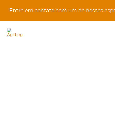
Entre em contato com um de nossos espec