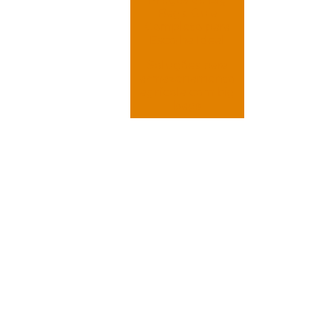
Bags: Guia
Completo para
Escolha Ideal
Soluções para
armazenamento
agrícola com big
bags