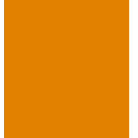
Big bag condutivo
Big bag container
Big bag descartável
Big bag dissipativo
Big bag embalagem
Big bag embalagens
Big bag especial
Big bag para farinha
Big bag homologado
Big bag homologado pelo inmetro
Big bag homologado para transporte de cargas
perigosas
Big bag homologado para transporte de cargas
perigosas em sp
Big bag industrial
Big bag inmetro
Big bag para liquidos
Big bag para material
Big bag para minérios
Big bag modulado
Big bag preço
Big bag preço sp