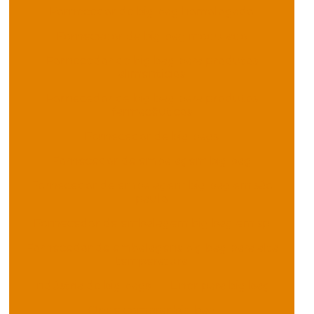
Fornecedor de big bag homologado
Fornecedor de big bag modulado
Fornecedor de big bag para produtos
alimentícios
Fornecedor de big bag para produtos
farmacêuticos
Fornecedor de big bags
Fornecedor de embalagem big bag
Fornecedor de embalagem big bag em são
paulo
Fornecedor de embalagem big bag em sp
Fornecedor de embalagens big bag para alta
temperatura
Indústria de big bags
Liner para big bag
Onde comprar big bag