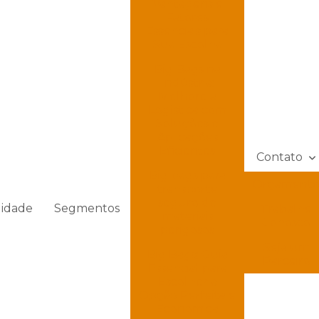
Vantagens e
Fatores
Essenciais para
Sua Escolha
Big Bags na
Indústria:
Melhore a
Logística com
Soluções e
Aplicações
Eficientes
Contato
Big bags para
Orçament
transporte
seguro de
idade
Segmentos
Trabalhe
materiais
Conosco
perigosos
Seja um
Big Bags: Guia
Parceiro
Essencial para
Escolher a
Opção Perfeita e
Econômica