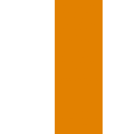
Como Escolher a
Fábrica Ideal de
Big Bags para
Atender Suas
Necessidades de
Armazenagem e
Transporte
Como Escolher a
Melhor Fábrica
de Embalagem
Big Bag para
Suas
Necessidades de
Armazenagem e
Transporte
Como escolher o
melhor
fornecedor de
big bag para sua
empresa