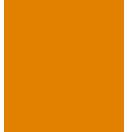
Big bags embalagem
Big bags fabricantes
Big bags homologado
Big bags para uso industrial
Cocho com cobertura
Cocho para gado
Cocho de polipropileno
Cocho preço
Cocho para ração
Container big bag
Embalagem big bag para produto em pó em
são paulo
Embalagem big bag para produtos em pó
Embalagem big bag para produtos em pó em
sp
Embalagem big bag sling
Embalagem plástica big bag